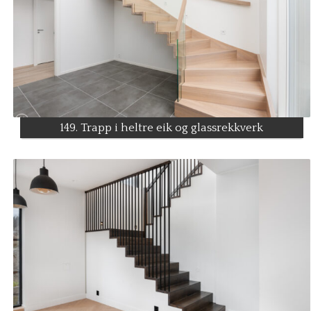
149. Trapp i heltre eik og glassrekkverk