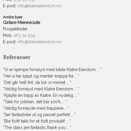
E-post:
info@klatreeiendom.no
Andre byer
Gintare Miereviciute
Prosjektleder
Mob.
463 50 934
E-post:
info@klatreeiendom.no
Referanser
“Vi er kjempe fornøyd med både Klatre Eiendom … “
“Hei vi har kjøpt og mønter krappa fra … “
“Det går helt fint, da blir vi minnet … “
“Veldig fornøyd med Klatre Eiendom … “
“Kjøpte en trapp av Klatre. En nydelig … “
“Takk for jobben, det ble 100% … “
“Veldig fornøyde med trappene … “
“Ser fantastiske ut og passet perfekt … “
“Ble flott! takk for et flott produkt! … “
“The stairs are fantastic thank you … “