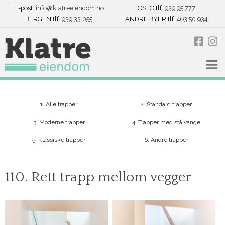
E-post:
info@klatreeiendom.no
OSLO tlf:
939 95 777
BERGEN tlf:
939 33 055
ANDRE BYER tlf:
463 50 934
1. Alle trapper
2. Standard trapper
3. Moderne trapper
4. Trapper med stålvange
5. Klassiske trapper
6. Andre trapper
110. Rett trapp mellom vegger