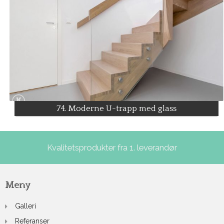
74. Moderne U-trapp med glass
Kvalitetsprodukter fra 1. leverandør
Meny
Galleri
Referanser